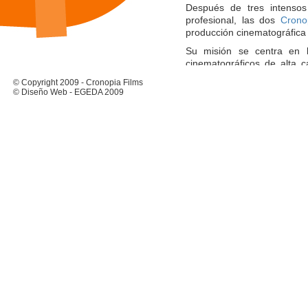
Después de tres intensos
profesional, las dos
Crono
producción cinematográfic
Su misión se centra en l
cinematográficos de alta c
personas, que nos hace a ca
© Copyright 2009 - Cronopia Films
que nos hace felices, que n
© Diseño Web - EGEDA 2009
documental como de ficció
centre en las personas, q
imaginación y la sensibilida
"La fantasía no tiene límit
hacer que ésta se haga rea
abordarlos con profesionalida