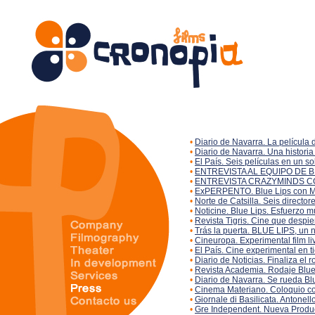
•
Diario de Navarra. La película 
•
Diario de Navarra. Una histori
•
El País. Seis películas en un so
•
ENTREVISTA AL EQUIPO DE B
•
ENTREVISTA CRAZYMINDS C
•
ExPERPENTO. Blue Lips con 
•
Norte de Catsilla. Seis direct
•
Noticine. Blue Lips. Esfuerzo 
•
Revista Tigris. Cine que despie
•
Trás la puerta. BLUE LIPS, un 
•
Cineuropa. Experimental film liv
•
El País. Cine experimental en t
•
Diario de Noticias. Finaliza el 
•
Revista Academia. Rodaje Blue
•
Diario de Navarra. Se rueda Blu
•
Cinema Materiano. Coloquio con
•
Giornale di Basilicata. Antonell
•
Gre Independent. Nueva Produc