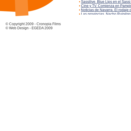
•
Sassilive. Blue Lips en el Sassi
•
Cine y TV. Comienza en Pamplo
•
Noticias de Navarra. El rodaje d
•
Las provincias. Nacho Ruipérez 
•
San Fermín 2012. Blue Lips en
•
El Periodic. Nacho Ruipérez, es
© Copyright 2009 - Cronopia Films
•
El País. Nacho Ruiperez y Ana L
© Web Design - EGEDA 2009
•
Sassiland. El actor Simone Càst
•
Noticias de Navarra. Los salon
•
Noticias de Navarra. Blue Lips,
•
Visión cine y tv. Comienza en 
•
Los amadores del cine. Empiez
•
Diario de Navarra. Pamplona s
•
Por la red. Arranca el rodaje d
•
SASSILIVE. Rodaje de Blue Lip
•
Noticias de Navarra. Blue Lips 
•
ABC. Blue Lips, seis historias 
•
Il Mattino. Novellino triunfa (ital
•
Expansión.com. Ser director de
•
SOS Moviers. Nacho Ruiperez se
•
Mira Valencia. Nacho Ruiperez: 
•
Cine por la Red. El valenciano 
•
Gara. Quisimos producir de una
•
Noticias de Navarra. La navarr
•
Noticias de Navarra. Nacho Ruip
•
Il Mattino. Novellino camino a 
•
Levante. Un titulado del Campus
•
elperiodic.com. Un titulado de 
•
Il Mattino. Antonello Novellino s
•
Universitat Politècnica de Val
•
lasprovincias.es. Un valenciano 
•
Cima. Diana Nava, Marisé Samitie